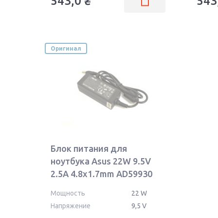
543,0
₴
543
Оригинал
Блок питания для
ноутбука Asus 22W 9.5V
2.5A 4.8x1.7mm AD59930
Orig
Мощность
22 W
Напряжение
9,5 V