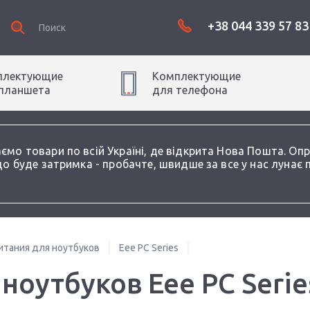
+38 044 339 57 83
плектующие
Комплектующие
планшет
а
для
телефон
а
аємо товари по всій Україні, де відкрита Нова Пошта. О
о буде затримка - пробачте, швидше за все у нас лунає 
итания для ноутбуков
Eee PC Series
ноутбуков Eee PC Series