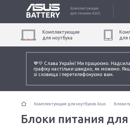
Комплектующие
для техники
ASUS
Комплектующие
Ком
для
ноутбук
а
для
💙💛 Слава УкраЇні! Ми працюємо. Надсил
графіку настільки швидко, як можемо. Якщ
зі сховища і перетелефонуємо вам.
Комплектующие для ноутбуков Asus
Блоки п
Блоки питания для 