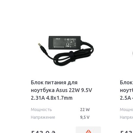
Блок питания для
Блок
ноутбука Asus 22W 9.5V
ноут
2.31A 4.8x1.7mm
2.5A
AS220954817 OEM
REP
Мощность
22 W
Мощн
Напряжение
9,5 V
Напря