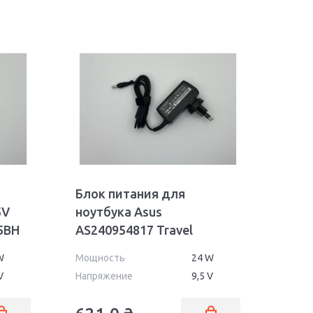
Блок питания для
5V
ноутбука Asus
5BH
AS240954817 Travel
Charger 24W 9.5V 2.5A
W
Мощность
24 W
4.8x1.7mm OEM
V
Напряжение
9,5 V