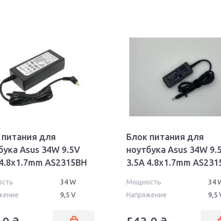
 питания для
Блок питания для
бука Asus 34W 9.5V
ноутбука Asus 34W 9.
 4.8x1.7mm AS2315BH
3.5A 4.8x1.7mm AS231
LACEMENT
OEM
ость
34 W
Мощность
34 
жение
9,5 V
Напряжение
9,5 