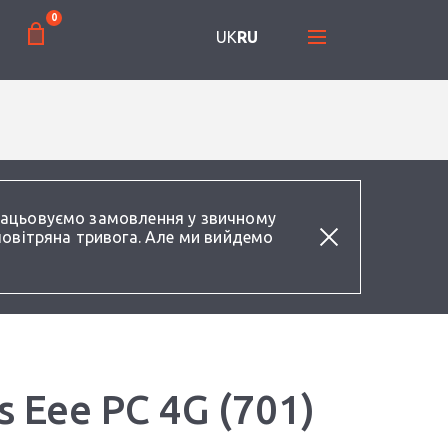
0
UK
RU
працьовуємо замовлення у звичному
повітряна тривога. Але ми вийдемо
 Eee PC 4G (701)