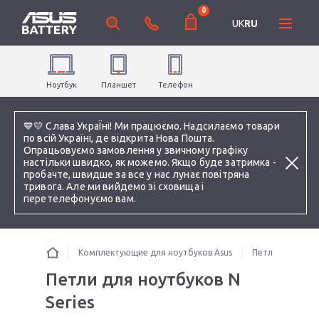
0
UK
RU
Ноутбук
Планшет
Телефон
💙💛 Слава УкраЇні! Ми працюємо. Надсилаємо товари
по всій Україні, де відкрита Нова Пошта.
Опрацьовуємо замовлення у звичному графіку
настільки швидко, як можемо. Якщо буде затримка -
пробачте, швидше за все у нас лунає повітряна
тривога. Але ми вийдемо зі сховища і
перетелефонуємо вам.
Комплектующие для ноутбуков Asus
Петли для ноут
Петли для ноутбуков N
Series