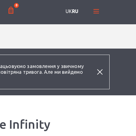
0
UK
RU
працьовуємо замовлення у звичному
повітряна тривога. Але ми вийдемо
Infinity