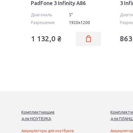
PadFone 3 Infinity A86
3 Inf
Диагональ
5"
Диаго
Разрешение
1920x1200
Разре
1 132,0
₴
863
Комплектующие
Комплект
для
НОУТБУК
А
для
ПЛАНШ
Аккумуляторы для ноутбуков
Аккумулятор