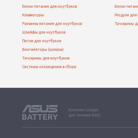
Блоки питания для ноутбуков
Блоки питан
Клавиатуры
Модули для
Разъемы питания для ноутбуков
Тачскрины д
Шлейфы для ноутбуков
Петли для ноутбуков
Вентиляторы (кулеры)
Тачскрины для ноутбуков
Системы охлаждения в сборе
Комплектующие
для техники ASUS