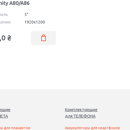
inity A80/A86
наль
5"
шение
1920x1200
,0
₴
ующие
Комплектующие
ЕТ
А
для
ТЕЛЕФОН
А
ы для планшетов
Аккумуляторы для смартфонов