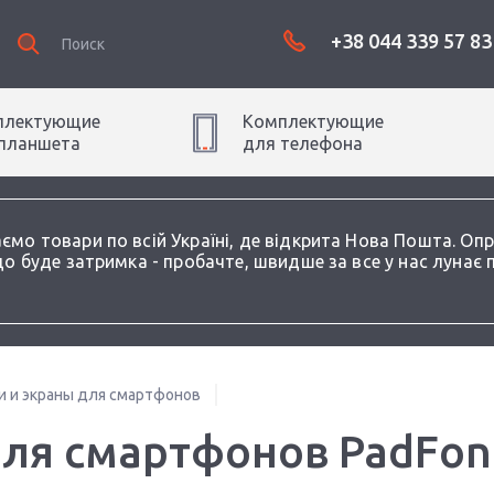
+38 044 339 57 83
плектующие
Комплектующие
планшет
а
для
телефон
а
аємо товари по всій Україні, де відкрита Нова Пошта. О
о буде затримка - пробачте, швидше за все у нас лунає 
 и экраны для смартфонов
ля смартфонов PadFone 