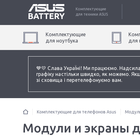
Комплектующие
для техники
ASUS
Комплектующие
Ком
для
ноутбук
а
для
💙💛 Слава УкраЇні! Ми працюємо. Надсил
графіку настільки швидко, як можемо. Якщ
зі сховища і перетелефонуємо вам.
Комплектующие для телефонов Asus
Модули
Модули и экраны д