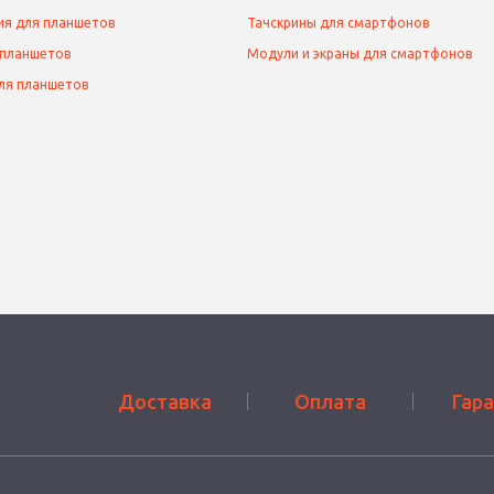
ия для планшетов
Тачскрины для смартфонов
 планшетов
Модули и экраны для смартфонов
ля планшетов
Доставка
Оплата
Гар