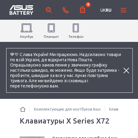
0
UK
RU
Ноутбук
Планшет
Телефон
💙💛 Слава УкраЇні! Ми працюємо. Надсилаємо товари
по всій Україні, де відкрита Нова Пошта.
Опрацьовуємо замовлення у звичному графіку
настільки швидко, як можемо. Якщо буде затримка -
пробачте, швидше за все у нас лунає повітряна
тривога. Але ми вийдемо зі сховища і
перетелефонуємо вам.
Комплектующие для ноутбуков Asus
Клавиатуры
Клавиатуры X Series X72