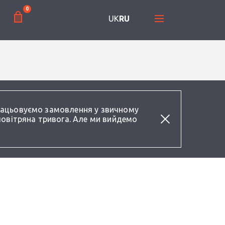
0
UK
RU
працьовуємо замовлення у звичному
повітряна тривога. Але ми вийдемо