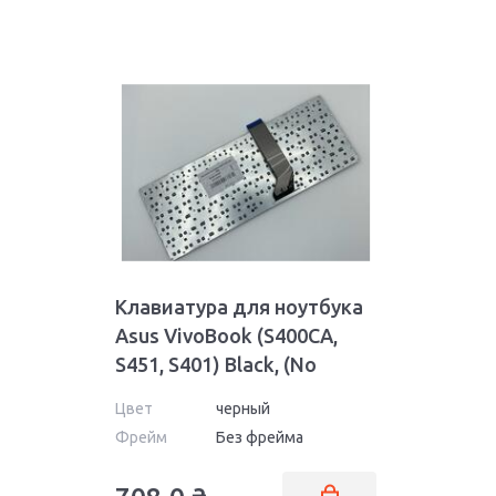
Клавиатура для ноутбука
Asus VivoBook (S400CA,
S451, S401) Black, (No
Frame), RU
Цвет
черный
Фрейм
Без фрейма