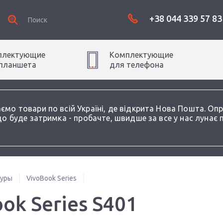
+38 044 339 57 83
плектующие
Комплектующие
планшет
а
для
телефон
а
аємо товари по всій Україні, де відкрита Нова Пошта. О
о буде затримка - пробачте, швидше за все у нас лунає 
туры
VivoBook Series
ok Series S401