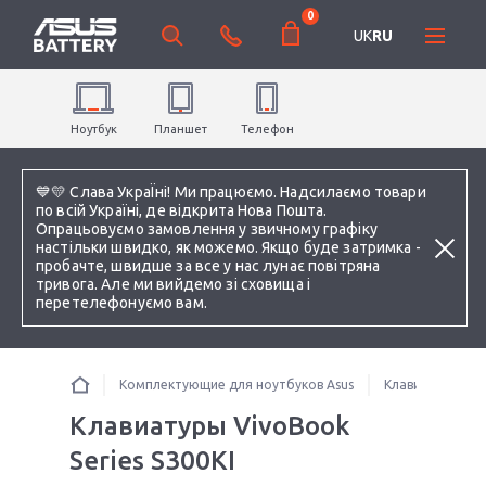
0
UK
RU
Ноутбук
Планшет
Телефон
💙💛 Слава УкраЇні! Ми працюємо. Надсилаємо товари
по всій Україні, де відкрита Нова Пошта.
Опрацьовуємо замовлення у звичному графіку
настільки швидко, як можемо. Якщо буде затримка -
пробачте, швидше за все у нас лунає повітряна
тривога. Але ми вийдемо зі сховища і
перетелефонуємо вам.
Комплектующие для ноутбуков Asus
Клавиатуры
Клавиатуры VivoBook
Series S300KI