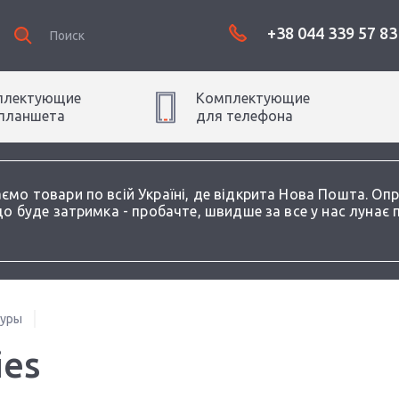
+38 044 339 57 83
плектующие
Комплектующие
планшет
а
для
телефон
а
аємо товари по всій Україні, де відкрита Нова Пошта. О
о буде затримка - пробачте, швидше за все у нас лунає 
туры
ies