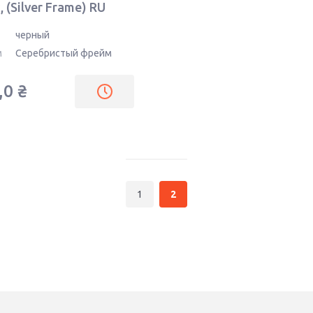
, (Silver Frame) RU
черный
м
Серебристый фрейм
,0
₴
1
2