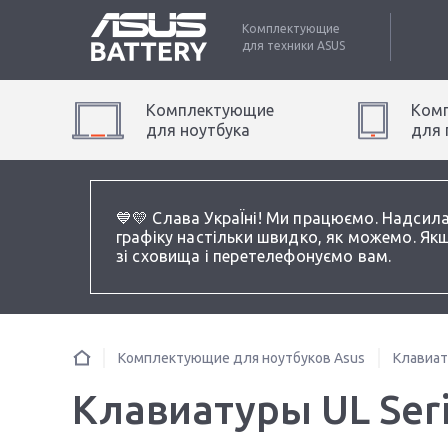
Комплектующие
для техники
ASUS
Комплектующие
Ком
для
ноутбук
а
для
💙💛 Слава УкраЇні! Ми працюємо. Надсил
графіку настільки швидко, як можемо. Якщ
зі сховища і перетелефонуємо вам.
Комплектующие для ноутбуков Asus
Клавиа
Клавиатуры UL Ser