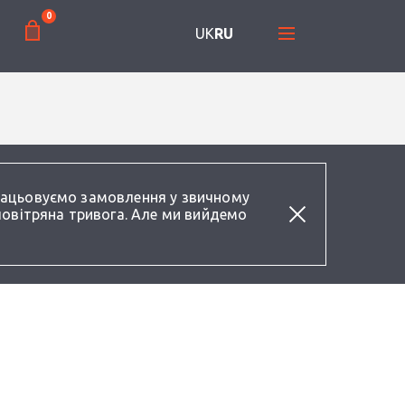
0
UK
RU
працьовуємо замовлення у звичному
повітряна тривога. Але ми вийдемо