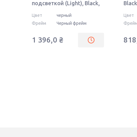
подсветкой (Light), Black,
Black
(Black Frame) RU
Цвет
черный
Цвет
Фрейм
Черный фрейм
Фрей
1 396,0
₴
818