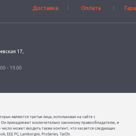
Доставка
Оплата
Гар
еевская 17,
.00 - 19.00
торых являются третьи лица, использован на сайте с
. Он принадлежит исключительно законному правообладателю, и
о число может входить также контент, что касается следующих
, EEE PC, Lamborgini, ProSeries, TaiChi.