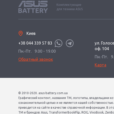
Комплектующие
для техники ASUS
Киев
+38 044 339 57 83
ул. Голос
оф. 104
Пн.-Пт.
9.00 - 19.00
Пн.-Пт.
9
Обратный звонок
Карта
© 2010-2020. asus-battery.com.ua
Графический контент, названия ТМ, логотипы, владельцами ко
ознакомительной целью и не является нашей собственностью
приводится на сайте в качестве справочной информации. В эт
ТМ и брендов: Asus, TransformerBookFlip, ROG, VivoBook, ZenBook