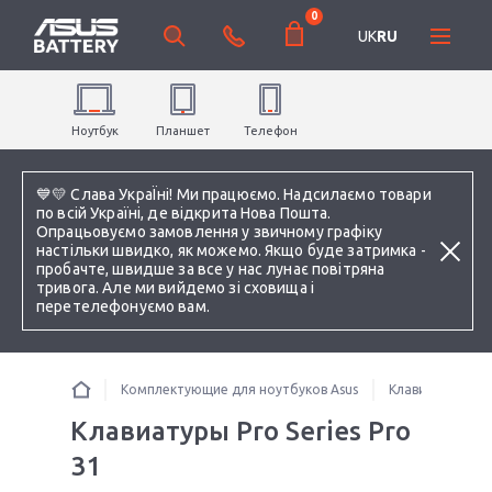
0
UK
RU
Ноутбук
Планшет
Телефон
💙💛 Слава УкраЇні! Ми працюємо. Надсилаємо товари
по всій Україні, де відкрита Нова Пошта.
Опрацьовуємо замовлення у звичному графіку
настільки швидко, як можемо. Якщо буде затримка -
пробачте, швидше за все у нас лунає повітряна
тривога. Але ми вийдемо зі сховища і
перетелефонуємо вам.
Комплектующие для ноутбуков Asus
Клавиатуры
Клавиатуры Pro Series Pro
31