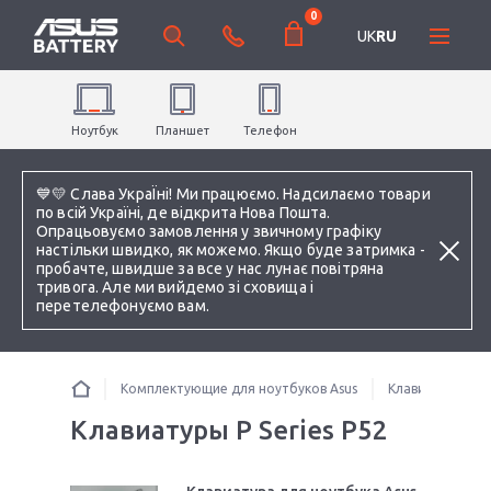
0
UK
RU
Ноутбук
Планшет
Телефон
💙💛 Слава УкраЇні! Ми працюємо. Надсилаємо товари
по всій Україні, де відкрита Нова Пошта.
Опрацьовуємо замовлення у звичному графіку
настільки швидко, як можемо. Якщо буде затримка -
пробачте, швидше за все у нас лунає повітряна
тривога. Але ми вийдемо зі сховища і
перетелефонуємо вам.
Комплектующие для ноутбуков Asus
Клавиатуры
Клавиатуры P Series P52