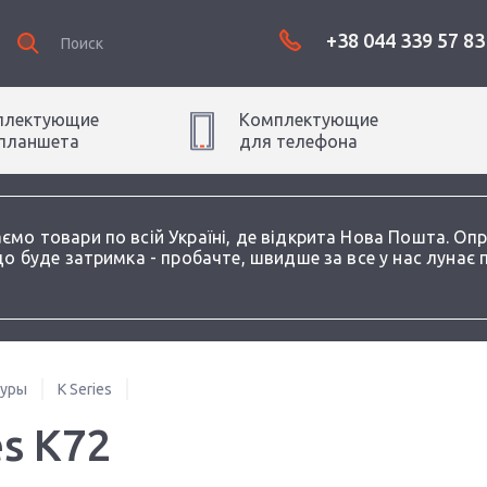
+38 044 339 57 83
плектующие
Комплектующие
планшет
а
для
телефон
а
аємо товари по всій Україні, де відкрита Нова Пошта. О
о буде затримка - пробачте, швидше за все у нас лунає 
туры
K Series
s K72