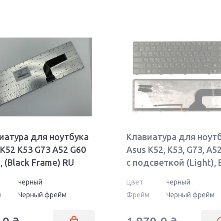
иатура для ноутбука
Клавиатура для ноут
 K52 K53 G73 A52 G60
Asus K52, K53, G73, A5
, (Black Frame) RU
с подсветкой (Light), 
(Black Frame) RU
черный
Цвет
черный
м
Черный фрейм
Фрейм
Черный фрейм