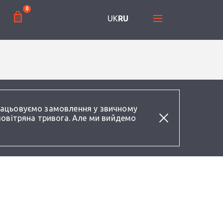
0
UK
RU
працьовуємо замовлення у звичному
повітряна тривога. Але ми вийдемо