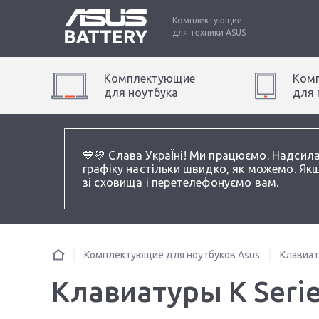
Комплектующие
для техники
ASUS
Комплектующие
Ком
для
ноутбук
а
для
💙💛 Слава УкраЇні! Ми працюємо. Надсил
графіку настільки швидко, як можемо. Якщ
зі сховища і перетелефонуємо вам.
Комплектующие для ноутбуков Asus
Клавиа
Клавиатуры K Serie