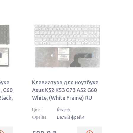
бука
Клавиатура для ноутбука
2, G60
Asus K52 K53 G73 A52 G60
Black,
White, (White Frame) RU
Цвет
белый
Фрейм
Белый фрейм