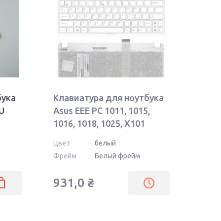
бука
Клавиатура для ноутбука
U
Asus EEE PC 1011, 1015,
1016, 1018, 1025, X101
White, (White Frame) RU
Цвет
белый
Фрейм
Белый фрейм
931,0
₴