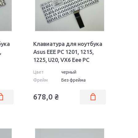
бука
Клавиатура для ноутбука
,
Asus EEE PC 1201, 1215,
1225, U20, VX6 Eee PC
ack
Lamborghini Black, (No
Цвет
черный
Frame) RU
Фрейм
Без фрейма
678,0
₴