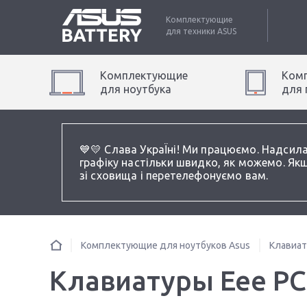
Комплектующие
для техники
ASUS
Комплектующие
Ком
для
ноутбук
а
для
💙💛 Слава УкраЇні! Ми працюємо. Надсил
графіку настільки швидко, як можемо. Якщ
зі сховища і перетелефонуємо вам.
Комплектующие для ноутбуков Asus
Клавиа
Клавиатуры Eee PC 