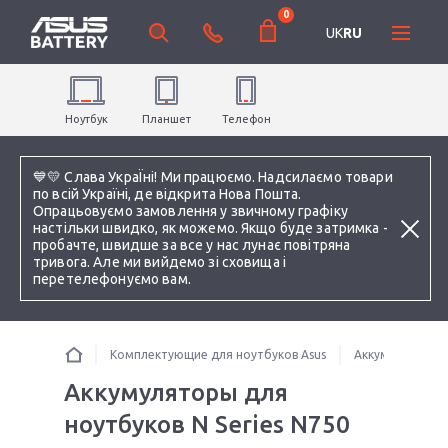
0
UK
RU
Ноутбук
Планшет
Телефон
💙💛 Слава УкраЇні! Ми працюємо. Надсилаємо товари
по всій Україні, де відкрита Нова Пошта.
Опрацьовуємо замовлення у звичному графіку
настільки швидко, як можемо. Якщо буде затримка -
пробачте, швидше за все у нас лунає повітряна
тривога. Але ми вийдемо зі сховища і
перетелефонуємо вам.
Комплектующие для ноутбуков Asus
Аккумуляторы 
Аккумуляторы для
ноутбуков N Series N750