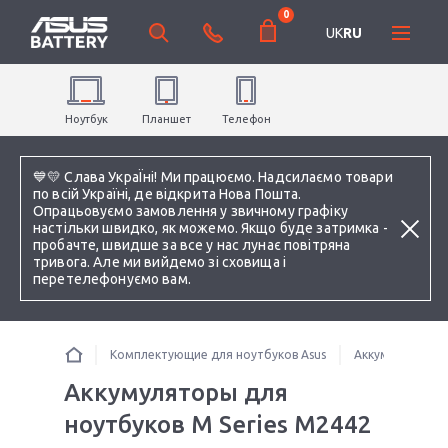
0
UK
RU
Ноутбук
Планшет
Телефон
💙💛 Слава УкраЇні! Ми працюємо. Надсилаємо товари
по всій Україні, де відкрита Нова Пошта.
Опрацьовуємо замовлення у звичному графіку
настільки швидко, як можемо. Якщо буде затримка -
пробачте, швидше за все у нас лунає повітряна
тривога. Але ми вийдемо зі сховища і
перетелефонуємо вам.
Комплектующие для ноутбуков Asus
Аккумуляторы 
Аккумуляторы для
ноутбуков M Series M2442