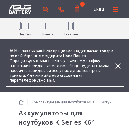
0
UK
RU
Ноутбук
Планшет
Телефон
💙💛 Слава УкраЇні! Ми працюємо. Надсилаємо товари
по всій Україні, де відкрита Нова Пошта.
Опрацьовуємо замовлення у звичному графіку
настільки швидко, як можемо. Якщо буде затримка -
пробачте, швидше за все у нас лунає повітряна
тривога. Але ми вийдемо зі сховища і
перетелефонуємо вам.
Комплектующие для ноутбуков Asus
Аккумуляторы 
Аккумуляторы для
ноутбуков K Series K61