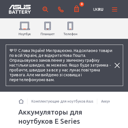
0
UK
RU
Ноутбук
Планшет
Телефон
💙💛 Слава УкраЇні! Ми працюємо. Надсилаємо товари
по всій Україні, де відкрита Нова Пошта.
Опрацьовуємо замовлення у звичному графіку
настільки швидко, як можемо. Якщо буде затримка -
пробачте, швидше за все у нас лунає повітряна
тривога. Але ми вийдемо зі сховища і
перетелефонуємо вам.
Комплектующие для ноутбуков Asus
Аккумуляторы 
Аккумуляторы для
ноутбуков E Series