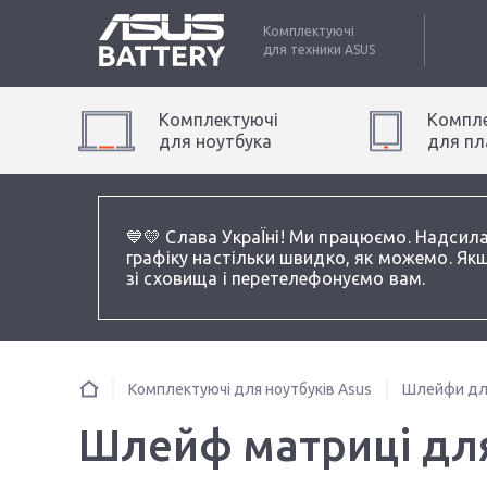
Комплектуючі
для техники
ASUS
Комплектуючі
Компле
для
ноутбук
а
для
пл
💙💛 Слава УкраЇні! Ми працюємо. Надсил
графіку настільки швидко, як можемо. Якщ
зі сховища і перетелефонуємо вам.
Комплектуючі для ноутбуків Asus
Шлейфи для
Шлейф матриці для 