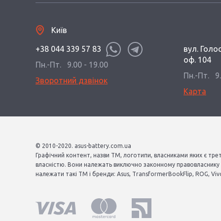
Київ
+38 044 339 57 83
вул. Голос
оф. 104
Пн.-Пт.
9.00 - 19.00
Пн.-Пт.
9
Зворотний дзвінок
Карта
© 2010-2020. asus-battery.com.ua
Графічний контент, назви ТМ, логотипи, власниками яких є тре
власністю. Вони належать виключно законному правовласнику і
належати такі ТМ і бренди: Asus, TransformerBookFlip, ROG, Vivo