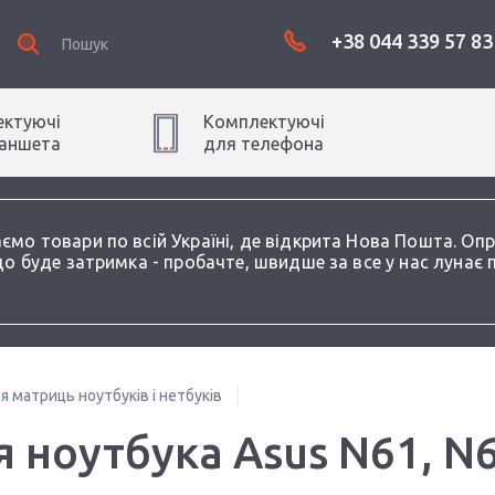
+38 044 339 57 83
ктуючі
Комплектуючі
аншет
а
для
телефон
а
аємо товари по всій Україні, де відкрита Нова Пошта. О
о буде затримка - пробачте, швидше за все у нас лунає 
 матриць ноутбуків і нетбуків
ноутбука Asus N61, N6