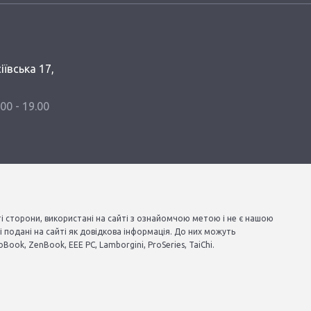
іївська 17,
.00 - 19.00
ті сторони, використані на сайті з ознайомчою метою і не є нашою
 подані на сайті як довідкова інформація. До них можуть
Book, ZenBook, EEE PC, Lamborgini, ProSeries, TaiChi.