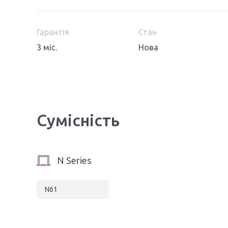
Гарантія
Стан
3 міс.
Нова
Сумісність
N Series
N61