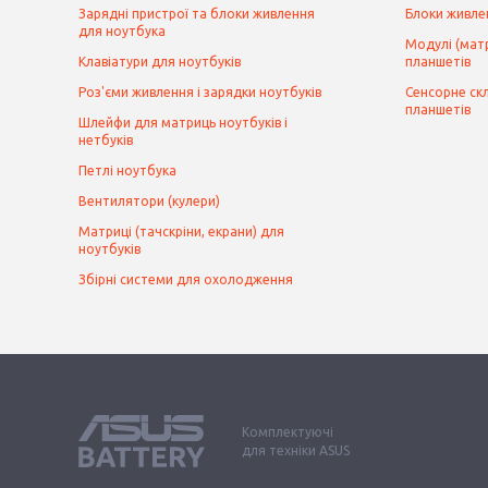
Зарядні пристрої та блоки живлення
Блоки живле
для ноутбука
Модулі (матр
Клавіатури для ноутбуків
планшетів
Роз'єми живлення і зарядки ноутбуків
Сенсорне скл
планшетів
Шлейфи для матриць ноутбуків і
нетбуків
Петлі ноутбука
Вентилятори (кулери)
Матриці (тачскріни, екрани) для
ноутбуків
Збірні системи для охолодження
Комплектуючі
для техніки ASUS