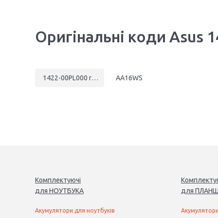
Оригінальні коди Asus 1
1422-00PL000 rev:1.0
AA16WS
Комплектуючі
Комплекту
для
НОУТБУК
А
для
ПЛАНШ
Акумулятори для ноутбуків
Акумулятори