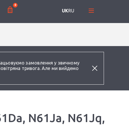
0
UK
RU
працьовуємо замовлення у звичному
повітряна тривога. Але ми вийдемо
1Da, N61Ja, N61Jq,