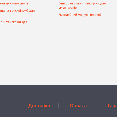
ння для планшетів
Сенсорне скло й тачскріни для
смартфонів
иця з тачскріном) для
Дисплейний модуль (екран)
о й тачскріни для
Доставка
Оплата
Гар