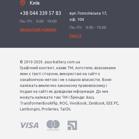
Київ
+38 044 339 57 83
вул. Голосіївська 17,
оф. 104
Пн.-Пт.
9.00 - 19.00
Пн.-Пт.
9.00 - 19.00
Зворотний дзвінок
Карта
© 2010-2020. asus-battery.com.ua
Графічний контент, назви ТМ, логотипи, власниками
яких є треті сторони, використані на сайті з
ознайомчою метою і не є нашою власністю. Вони
належать виключно законному правовласнику і
подані на сайті як довідкова інформація. До них
можуть належати такі ТМ і бренди: Asus,
TransformerBookFlip, ROG, VivoBook, ZenBook, EEE PC,
Lamborgini, ProSeries, TaiChi.