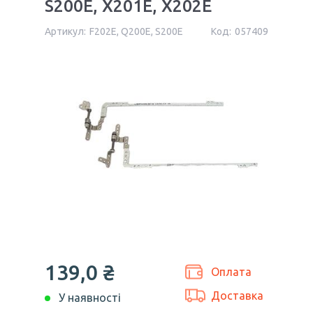
S200E, X201E, X202E
Артикул:
F202E, Q200E, S200E
Код:
057409
139,0 ₴
Оплата
Доставка
У наявності