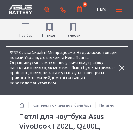
0
UK
RU
Ноутбук
Планшет
Телефон
💙💛 Слава УкраЇні! Ми працюємо. Надсилаємо товари
по всій Україні, де відкрита Нова Пошта.
Опрацьовуємо замовлення у звичному графіку
настільки швидко, як можемо. Якщо буде затримка -
пробачте, швидше за все у нас лунає повітряна
тривога. Але ми вийдемо зі сховища і
перетелефонуємо вам.
Комплектуючі для ноутбуків Asus
Петлі ноутбука
Петлі для ноутбука Asus
VivoBook F202E, Q200E,