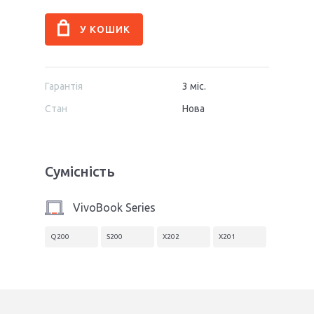
Гарантія
3 міс.
Стан
Нова
Сумісність
VivoBook Series
Q200
S200
X202
X201