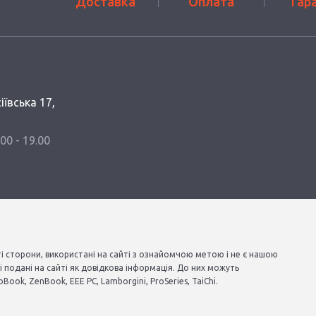
Доставка
Оплата
Гар
іївська 17,
.00 - 19.00
ті сторони, використані на сайті з ознайомчою метою і не є нашою
 подані на сайті як довідкова інформація. До них можуть
Book, ZenBook, EEE PC, Lamborgini, ProSeries, TaiChi.