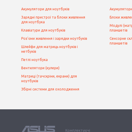
Акумулятори для ноутбуків
Акумулятори
Зарядні пристрої та блоки живлення
Блоки живле
для ноутбука
Модулі (матр
Клавіатури для ноутбуків
планшетів
Роз'єми живлення і зарядки ноутбуків
Сенсорне скл
планшетів
Шлейфи для матриць ноутбуків і
нетбуків
Петлі ноутбука
Вентилятори (кулери)
Матриці (тачскріни, екрани) для
ноутбуків
Збірні системи для охолодження
Комплектуючі