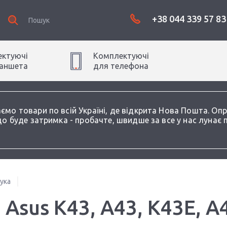
+38 044 339 57 83
ктуючі
Комплектуючі
аншет
а
для
телефон
а
аємо товари по всій Україні, де відкрита Нова Пошта. О
о буде затримка - пробачте, швидше за все у нас лунає 
ука
Asus K43, A43, K43E, A