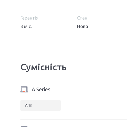
Гарантія
Стан
3 міс.
Нова
Сумісність
A Series
A43