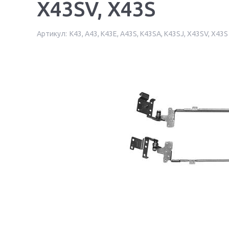
X43SV, X43S
Артикул:
K43, A43, K43E, A43S, K43SA, K43SJ, X43SV, X43S