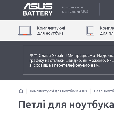
Комплектуючі
для техники
ASUS
Комплектуючі
Компле
для
ноутбук
а
для
пл
💙💛 Слава УкраЇні! Ми працюємо. Надсил
графіку настільки швидко, як можемо. Якщ
зі сховища і перетелефонуємо вам.
Комплектуючі для ноутбуків Asus
Петлі ноутб
Петлі для ноутбука 