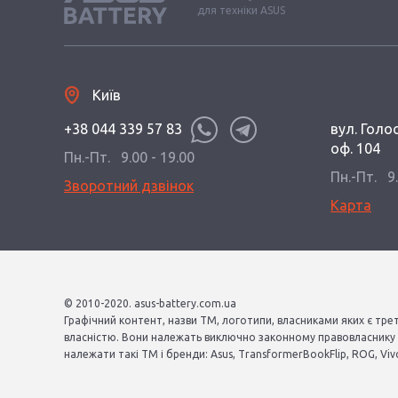
для техніки ASUS
Київ
+38 044 339 57 83
вул. Голос
оф. 104
Пн.-Пт.
9.00 - 19.00
Пн.-Пт.
9
Зворотний дзвінок
Карта
© 2010-2020. asus-battery.com.ua
Графічний контент, назви ТМ, логотипи, власниками яких є тре
власністю. Вони належать виключно законному правовласнику і
належати такі ТМ і бренди: Asus, TransformerBookFlip, ROG, Vivo