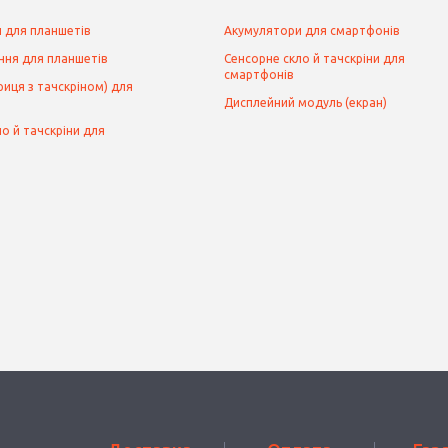
 для планшетів
Акумулятори для смартфонів
ння для планшетів
Сенсорне скло й тачскріни для
смартфонів
иця з тачскріном) для
Дисплейний модуль (екран)
о й тачскріни для