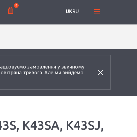
0
UK
RU
працьовуємо замовлення у звичному
повітряна тривога. Але ми вийдемо
43S, K43SA, K43SJ,