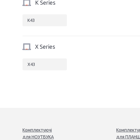
K Series
K43
X Series
X43
Комплектуючі
Комплекту
для
НОУТБУК
А
для
ПЛАНШ