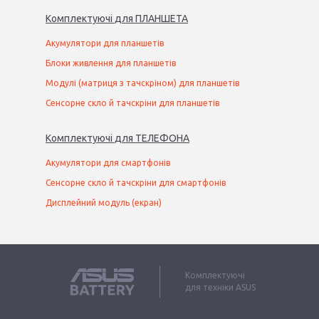
Комплектуючі
для
ПЛАНШЕТ
А
Акумулятори для планшетів
Блоки живлення для планшетів
Модулі (матриця з тачскріном) для планшетів
Сенсорне скло й тачскріни для планшетів
Комплектуючі
для
ТЕЛЕФОН
А
Акумулятори для смартфонів
Сенсорне скло й тачскріни для смартфонів
Дисплейний модуль (екран)
Комплектуючі
для техніки ASUS