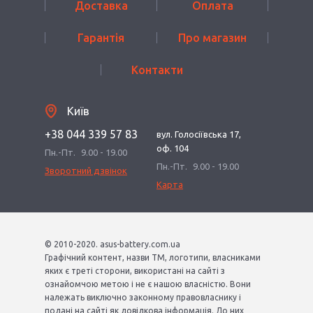
Доставка
Оплата
Гарантія
Про магазин
Контакти
Київ
+38 044 339 57 83
вул. Голосіївська 17,
оф. 104
Пн.-Пт.
9.00 - 19.00
Пн.-Пт.
9.00 - 19.00
Зворотний дзвінок
Карта
© 2010-2020. asus-battery.com.ua
Графічний контент, назви ТМ, логотипи, власниками
яких є треті сторони, використані на сайті з
ознайомчою метою і не є нашою власністю. Вони
належать виключно законному правовласнику і
подані на сайті як довідкова інформація. До них