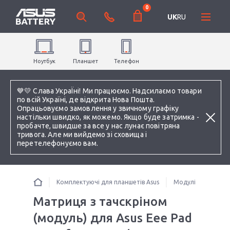
0
UK
RU
Ноутбук
Планшет
Телефон
💙💛 Слава УкраЇні! Ми працюємо. Надсилаємо товари
по всій Україні, де відкрита Нова Пошта.
Опрацьовуємо замовлення у звичному графіку
настільки швидко, як можемо. Якщо буде затримка -
пробачте, швидше за все у нас лунає повітряна
тривога. Але ми вийдемо зі сховища і
перетелефонуємо вам.
Комплектуючі для планшетів Asus
Модулі (матриця з
Матриця з тачскріном
(модуль) для Asus Eee Pad