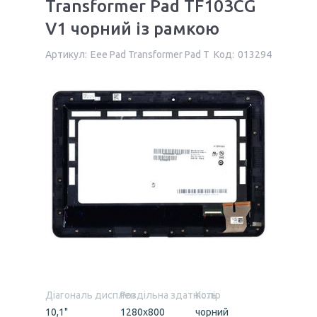
Transformer Pad TF103CG
V1 чорний із рамкою
Артикул:
Eee Pad Transformer Pad T
Код:
013294
Діагональ дисплея
Роздільна здатність
Колір
10,1"
1280x800
чорний