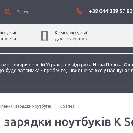
+38 044 339 57 83
ктуючі
Комплектуючі
аншет
а
для
телефон
а
аємо товари по всій Україні, де відкрита Нова Пошта. О
о буде затримка - пробачте, швидше за все у нас лунає 
лення і зарядки ноутбуків
K Series
 зарядки ноутбуків K S