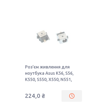
Роз'єм живлення для
ноутбука Asus K56, S56,
K550, S550, X550, N551,
GL551
224,0 ₴