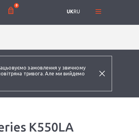
0
UK
RU
працьовуємо замовлення у звичному
повітряна тривога. Але ми вийдемо
eries K550LA