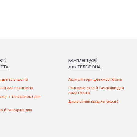
ючі
Комплектуючі
ЕТ
А
для
ТЕЛЕФОН
А
 для планшетів
Акумулятори для смартфонів
ння для планшетів
Сенсорне скло й тачскріни для
смартфонів
иця з тачскріном) для
Дисплейний модуль (екран)
о й тачскріни для