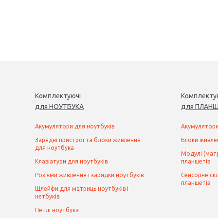
Комплектуючі
Комплекту
для
НОУТБУК
А
для
ПЛАНШ
Акумулятори для ноутбуків
Акумулятори
Зарядні пристрої та блоки живлення
Блоки живле
для ноутбука
Модулі (матр
Клавіатури для ноутбуків
планшетів
Роз'єми живлення і зарядки ноутбуків
Сенсорне скл
планшетів
Шлейфи для матриць ноутбуків і
нетбуків
Петлі ноутбука