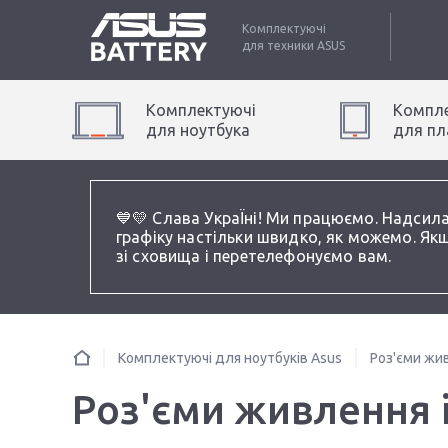
Комплектуючі
для техники
ASUS
Комплектуючі
Компле
для
ноутбук
а
для
пл
💙💛 Слава УкраЇні! Ми працюємо. Надсил
графіку настільки швидко, як можемо. Якщ
зі сховища і перетелефонуємо вам.
Комплектуючі для ноутбуків Asus
Роз'єми жив
Роз'єми живлення і