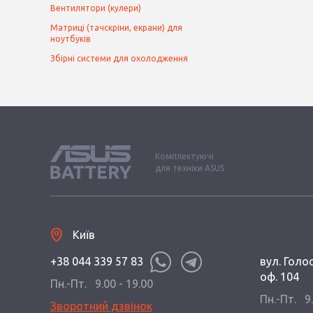
Вентилятори (кулери)
Матриці (тачскріни, екрани) для
ноутбуків
Збірні системи для охолодження
Комплектуючі
для техніки ASUS
Київ
+38 044 339 57 83
вул. Голос
оф. 104
Пн.-Пт.
9.00 - 19.00
Пн.-Пт.
9
Зворотний дзвінок