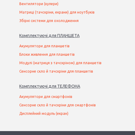
Вентилятори (кулери)
Матриці (тачскріни, екрани) для ноутбуків
Збірні системи для охолодження
Комплектуючі
для
ПЛАНШЕТ
А
Акумулятори для планшетів
Блоки живлення для планшетів
Модулі (матриця з тачскріном) для планшетів
Сенсорне скло й тачскріни для планшетів
Комплектуючі
для
ТЕЛЕФОН
А
Акумулятори для смартфонів
Сенсорне скло й тачскріни для смартфонів
Дисплейний модуль (екран)