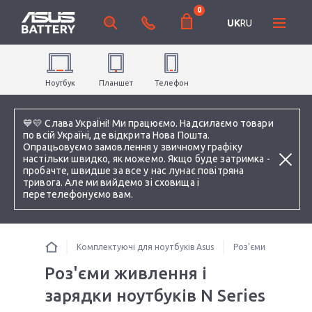
0
UK
RU
Ноутбук
Планшет
Телефон
💙💛 Слава УкраЇні! Ми працюємо. Надсилаємо товари
по всій Україні, де відкрита Нова Пошта.
Опрацьовуємо замовлення у звичному графіку
настільки швидко, як можемо. Якщо буде затримка -
пробачте, швидше за все у нас лунає повітряна
тривога. Але ми вийдемо зі сховища і
перетелефонуємо вам.
Комплектуючі для ноутбуків Asus
Роз'єми живлення і
Роз'єми живлення і
зарядки ноутбуків N Series