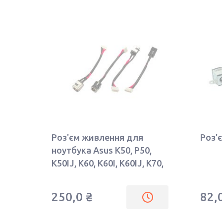
Роз'єм живлення для
Роз'
ноутбука Asus K50, P50,
K50IJ, K60, K60I, K60IJ, K70,
X5DC, K501, K50AB, K50AD,
K50AF з кабелем HY-AS001
250,0 ₴
82,