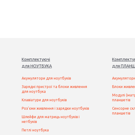
Комплектуючі
Комплекту
для
НОУТБУК
А
для
ПЛАНШ
Акумулятори для ноутбуків
Акумулятори
Зарядні пристрої та блоки живлення
Блоки живле
для ноутбука
Модулі (матр
Клавіатури для ноутбуків
планшетів
Роз'єми живлення і зарядки ноутбуків
Сенсорне скл
планшетів
Шлейфи для матриць ноутбуків і
нетбуків
Петлі ноутбука