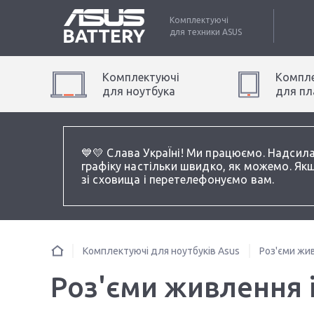
Комплектуючі
для техники
ASUS
Комплектуючі
Компле
для
ноутбук
а
для
пл
💙💛 Слава УкраЇні! Ми працюємо. Надсил
графіку настільки швидко, як можемо. Якщ
зі сховища і перетелефонуємо вам.
Комплектуючі для ноутбуків Asus
Роз'єми жив
Роз'єми живлення і