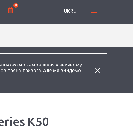
0
UK
RU
працьовуємо замовлення у звичному
повітряна тривога. Але ми вийдемо
eries K50