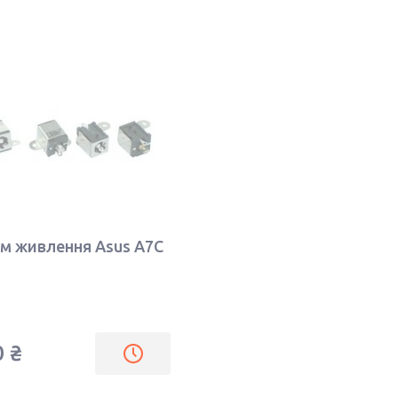
єм живлення Asus A7C
0 ₴