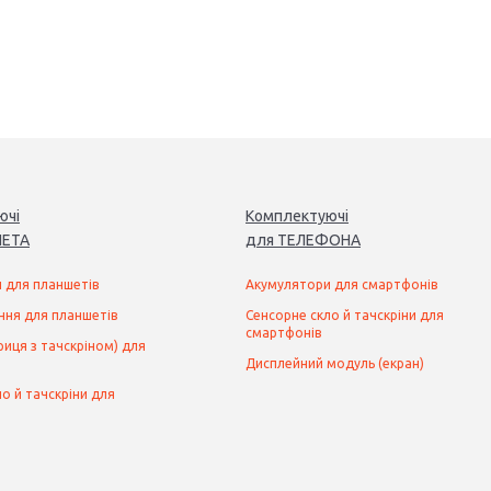
ючі
Комплектуючі
ЕТ
А
для
ТЕЛЕФОН
А
 для планшетів
Акумулятори для смартфонів
ння для планшетів
Сенсорне скло й тачскріни для
смартфонів
иця з тачскріном) для
Дисплейний модуль (екран)
о й тачскріни для