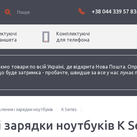
+38 044 339 57 83
ктуючі
Комплектуючі
аншет
а
для
телефон
а
аємо товари по всій Україні, де відкрита Нова Пошта. О
о буде затримка - пробачте, швидше за все у нас лунає 
лення і зарядки ноутбуків
K Series
 зарядки ноутбуків K S