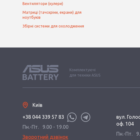
Вентилятори (кулери)
Матриці (тачскріни, екрани) для
ноутбуків
Збірні системи для охолодження
Комплектуючі
для техніки ASUS
Київ
+38 044 339 57 83
вул. Голос
оф. 104
Пн.-Пт.
9.00 - 19.00
Пн.-Пт.
9
Зворотний дзвінок