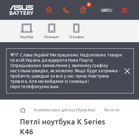
0
UK
RU
Ноутбук
Планшет
Телефон
💙💛 Слава УкраЇні! Ми працюємо. Надсилаємо товари
по всій Україні, де відкрита Нова Пошта.
Опрацьовуємо замовлення у звичному графіку
настільки швидко, як можемо. Якщо буде затримка -
пробачте, швидше за все у нас лунає повітряна
тривога. Але ми вийдемо зі сховища і
перетелефонуємо вам.
Комплектуючі для ноутбуків Asus
Петлі ноутбука
Петлі ноутбука K Series
K46