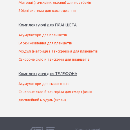
Матриці (тачскріни, екрани) для ноутбуків
Збірні системи для охолодження
Комплектуючі
для
ПЛАНШЕТ
А
Акумулятори для планшетів
Блоки живлення для планшетів
Модулі (матриця з тачскріном) для планшетів
Сенсорне скло й тачскріни для планшетів
Комплектуючі
для
ТЕЛЕФОН
А
Акумулятори для смартфонів
Сенсорне скло й тачскріни для смартфонів
Дисплейний модуль (екран)
Комплектуючі