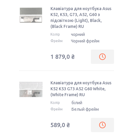
Клавіатура для ноутбука Asus
K52, K53, G73, A52, G60 з
підсвіткою (Light), Black,
(Black Frame) RU
чорний
Колір
Чорний фрейм
Фрейм
1 879,0 ₴
Клавіатура для ноутбука Asus
K52 K53 G73 A52 G60 White,
(White Frame) RU
білий
Колір
Белый фрейм
Фрейм
589,0 ₴