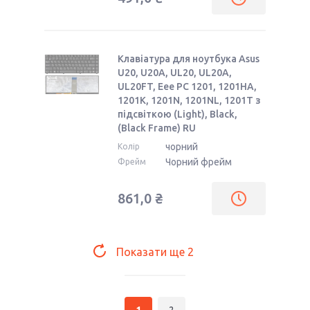
Клавіатура для ноутбука Asus
U20, U20A, UL20, UL20A,
UL20FT, Eee PC 1201, 1201HA,
1201K, 1201N, 1201NL, 1201T з
підсвіткою (Light), Black,
(Black Frame) RU
чорний
Колір
Чорний фрейм
Фрейм
861,0 ₴
Показати ще
2