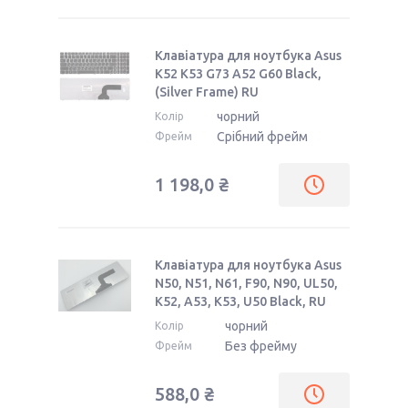
Клавіатура для ноутбука Asus
K52 K53 G73 A52 G60 Black,
(Silver Frame) RU
чорний
Колір
Срібний фрейм
Фрейм
1 198,0 ₴
Клавіатура для ноутбука Asus
N50, N51, N61, F90, N90, UL50,
K52, A53, K53, U50 Black, RU
чорний
Колір
Без фрейму
Фрейм
588,0 ₴