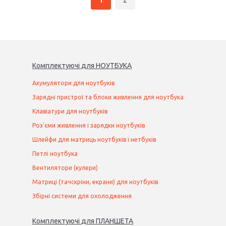
1
2
Комплектуючі
для
НОУТБУК
А
Акумулятори для ноутбуків
Зарядні пристрої та блоки живлення для ноутбука
Клавіатури для ноутбуків
Роз'єми живлення і зарядки ноутбуків
Шлейфи для матриць ноутбуків і нетбуків
Петлі ноутбука
Вентилятори (кулери)
Матриці (тачскріни, екрани) для ноутбуків
Збірні системи для охолодження
Комплектуючі
для
ПЛАНШЕТ
А