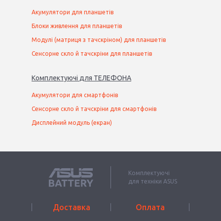
Акумулятори для планшетів
Блоки живлення для планшетів
Модулі (матриця з тачскріном) для планшетів
Сенсорне скло й тачскріни для планшетів
Комплектуючі
для
ТЕЛЕФОН
А
Акумулятори для смартфонів
Сенсорне скло й тачскріни для смартфонів
Дисплейний модуль (екран)
Комплектуючі
для техніки ASUS
Доставка
Оплата