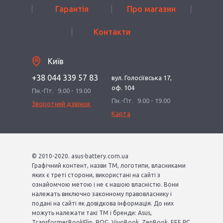
Гарантія
Про магазин
Контакти
Київ
+38 044 339 57 83
вул. Голосіївська 17,
оф. 104
Пн.-Пт.
9.00 - 19.00
Пн.-Пт.
9.00 - 19.00
Зворотний дзвінок
Карта
© 2010-2020. asus-battery.com.ua
Графічний контент, назви ТМ, логотипи, власниками
яких є треті сторони, використані на сайті з
ознайомчою метою і не є нашою власністю. Вони
належать виключно законному правовласнику і
подані на сайті як довідкова інформація. До них
можуть належати такі ТМ і бренди: Asus,
TransformerBookFlip, ROG, VivoBook, ZenBook, EEE PC,