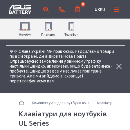
0
UK
RU
Ноутбук
Планшет
Телефон
💙💛 Слава УкраЇні! Ми працюємо. Надсилаємо товари
по всій Україні, де відкрита Нова Пошта.
Опрацьовуємо замовлення у звичному графіку
настільки швидко, як можемо. Якщо буде затримка -
пробачте, швидше за все у нас лунає повітряна
тривога. Але ми вийдемо зі сховища і
перетелефонуємо вам.
Комплектуючі для ноутбуків Asus
Клавіатури для ноу
Клавіатури для ноутбуків
UL Series