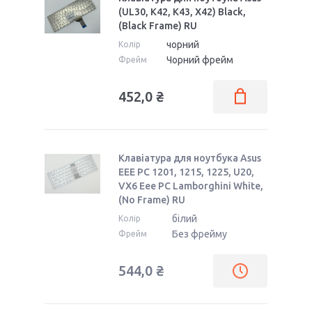
(UL30, K42, K43, X42) Black,
(Black Frame) RU
чорний
Колір
Чорний фрейм
Фрейм
452,0 ₴
Клавіатура для ноутбука Asus
EEE PC 1201, 1215, 1225, U20,
VX6 Eee PC Lamborghini White,
(No Frame) RU
білий
Колір
Без фрейму
Фрейм
544,0 ₴