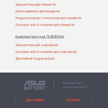
Акумулятори для планшетів
Блоки живлення для планшетів
Модулі (матриця з тачскріном) для планшетів
Сенсорне скло й тачскріни для планшетів
Комплектуючі
для
ТЕЛЕФОН
А
Акумулятори для смартфонів
Сенсорне скло й тачскріни для смартфонів
Дисплейний модуль (екран)
Комплектуючі
для техніки ASUS
Доставка
Оплата