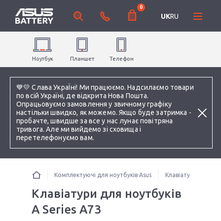
0
UK
RU
Ноутбук
Планшет
Телефон
💙💛 Слава УкраЇні! Ми працюємо. Надсилаємо товари
по всій Україні, де відкрита Нова Пошта.
Опрацьовуємо замовлення у звичному графіку
настільки швидко, як можемо. Якщо буде затримка -
пробачте, швидше за все у нас лунає повітряна
тривога. Але ми вийдемо зі сховища і
перетелефонуємо вам.
Комплектуючі для ноутбуків Asus
Клавіатури для ноу
Клавіатури для ноутбуків
A Series A73