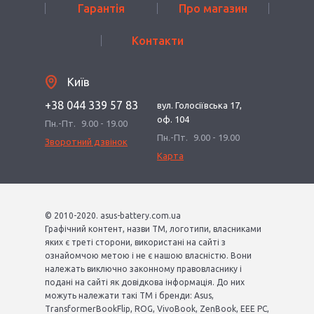
Гарантія
Про магазин
Контакти
Київ
+38 044 339 57 83
вул. Голосіївська 17,
оф. 104
Пн.-Пт.
9.00 - 19.00
Пн.-Пт.
9.00 - 19.00
Зворотний дзвінок
Карта
© 2010-2020. asus-battery.com.ua
Графічний контент, назви ТМ, логотипи, власниками
яких є треті сторони, використані на сайті з
ознайомчою метою і не є нашою власністю. Вони
належать виключно законному правовласнику і
подані на сайті як довідкова інформація. До них
можуть належати такі ТМ і бренди: Asus,
TransformerBookFlip, ROG, VivoBook, ZenBook, EEE PC,