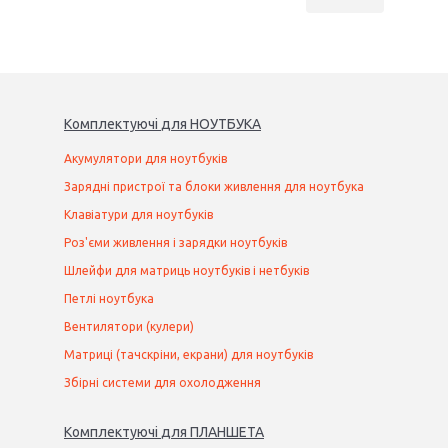
Комплектуючі
для
НОУТБУК
А
Акумулятори для ноутбуків
Зарядні пристрої та блоки живлення для ноутбука
Клавіатури для ноутбуків
Роз'єми живлення і зарядки ноутбуків
Шлейфи для матриць ноутбуків і нетбуків
Петлі ноутбука
Вентилятори (кулери)
Матриці (тачскріни, екрани) для ноутбуків
Збірні системи для охолодження
Комплектуючі
для
ПЛАНШЕТ
А