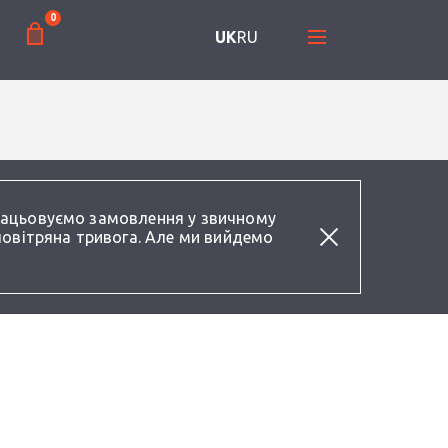
0
UK
RU
працьовуємо замовлення у звичному
повітряна тривога. Але ми вийдемо