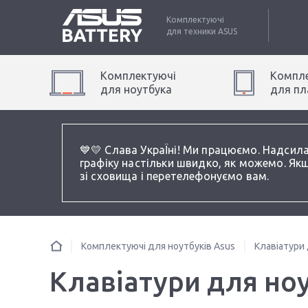
Комплектуючі
для техники
ASUS
Комплектуючі
Компле
для
ноутбук
а
для
пл
💙💛 Слава УкраЇні! Ми працюємо. Надсил
графіку настільки швидко, як можемо. Якщ
зі сховища і перетелефонуємо вам.
Комплектуючі для ноутбуків Asus
Клавіатури 
Клавіатури для ноу