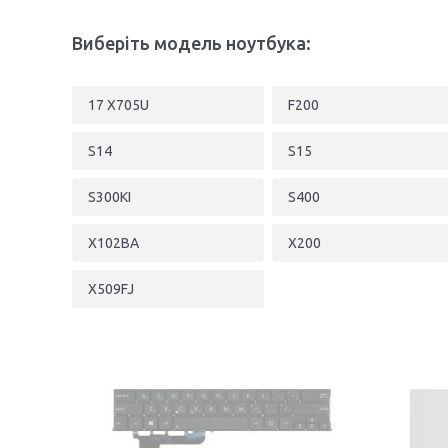
Виберіть модель ноутбука:
17 X705U
F200
S14
S15
S300KI
S400
X102BA
X200
X509FJ