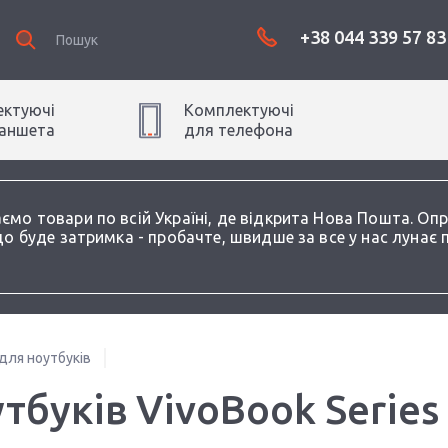
+38 044 339 57 83
ктуючі
Комплектуючі
аншет
а
для
телефон
а
аємо товари по всій Україні, де відкрита Нова Пошта. О
о буде затримка - пробачте, швидше за все у нас лунає 
для ноутбуків
тбуків VivoBook Series