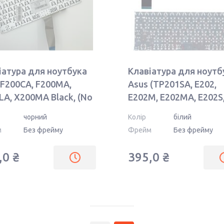
іатура для ноутбука
Клавіатура для ноутб
 F200CA, F200MA,
Asus (TP201SA, E202,
LA, X200MA Black, (No
E202M, E202MA, E202S
e), RU
E202SA) White, RU
чорний
Колір
білий
изонтальний ентер)
м
Без фрейму
Фрейм
Без фрейму
,0 ₴
395,0 ₴