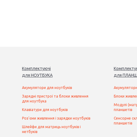
Комплектуючі
Комплекту
для
НОУТБУК
А
для
ПЛАНШ
Акумулятори для ноутбуків
Акумулятори
Зарядні пристрої та блоки живлення
Блоки живле
для ноутбука
Модулі (матр
Клавіатури для ноутбуків
планшетів
Роз'єми живлення і зарядки ноутбуків
Сенсорне скл
планшетів
Шлейфи для матриць ноутбуків і
нетбуків