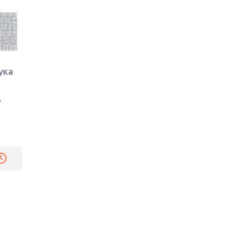
ука
,