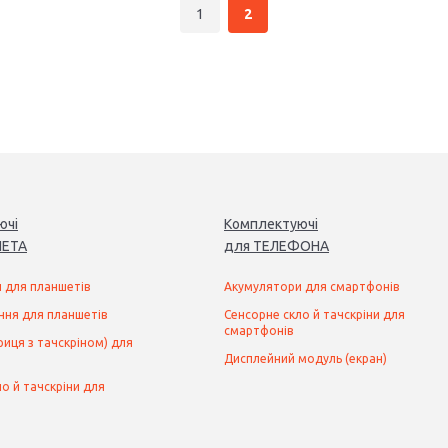
1
2
ючі
Комплектуючі
ЕТ
А
для
ТЕЛЕФОН
А
 для планшетів
Акумулятори для смартфонів
ння для планшетів
Сенсорне скло й тачскріни для
смартфонів
иця з тачскріном) для
Дисплейний модуль (екран)
о й тачскріни для