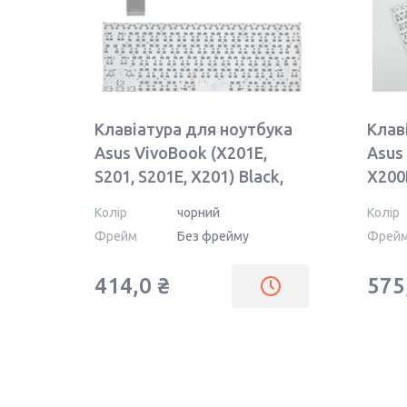
Клавіатура для ноутбука
Клав
Asus VivoBook (X201E,
Asus
S201, S201E, X201) Black,
X200
(No Frame), RU
Fram
Колір
чорний
Колір
(гор
Фрейм
Без фрейму
Фрей
414,0 ₴
575