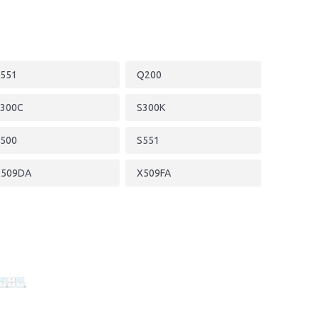
551
Q200
300C
S300K
500
S551
X509DA
X509FA