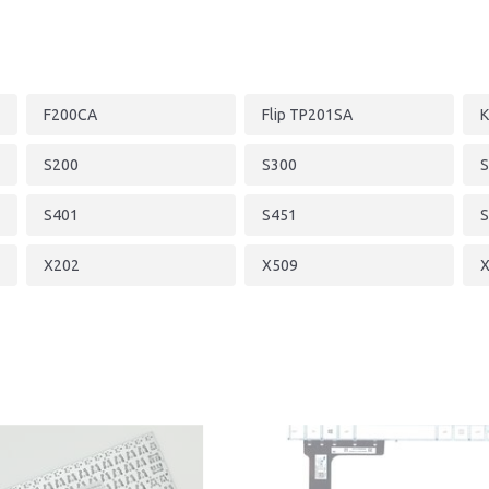
F200CA
Flip TP201SA
K
S200
S300
S
S401
S451
S
X202
X509