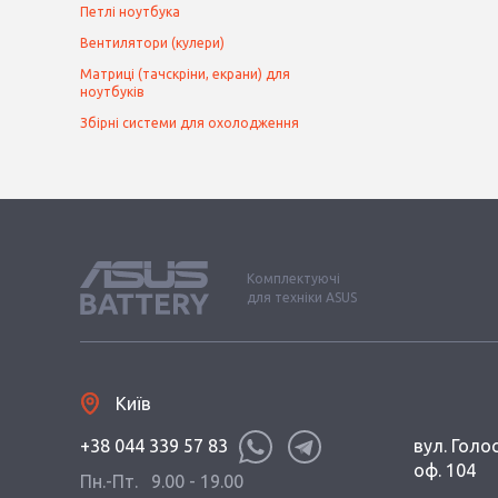
Петлі ноутбука
Вентилятори (кулери)
Матриці (тачскріни, екрани) для
ноутбуків
Збірні системи для охолодження
Комплектуючі
для техніки ASUS
Київ
+38 044 339 57 83
вул. Голос
оф. 104
Пн.-Пт.
9.00 - 19.00