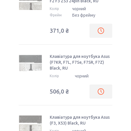
F2 F3 Z53 24pin Black, RU
чорний
Колір
Без фрейму
Фрейм
371,0 ₴
Клавіатура для ноутбука Asus
(F7KR, F7L, F7Se, F7SR, F7Z)
Black, RU
чорний
Колір
506,0 ₴
Клавіатура для ноутбука Asus
(F3, X53) Black, RU
Колір