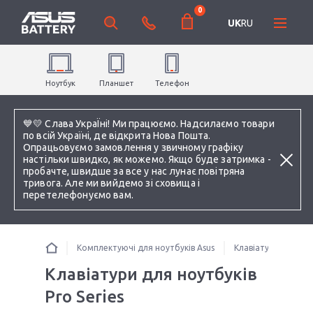
0
UK
RU
Ноутбук
Планшет
Телефон
💙💛 Слава УкраЇні! Ми працюємо. Надсилаємо товари
по всій Україні, де відкрита Нова Пошта.
Опрацьовуємо замовлення у звичному графіку
настільки швидко, як можемо. Якщо буде затримка -
пробачте, швидше за все у нас лунає повітряна
тривога. Але ми вийдемо зі сховища і
перетелефонуємо вам.
Комплектуючі для ноутбуків Asus
Клавіатури для ноу
Клавіатури для ноутбуків
Pro Series