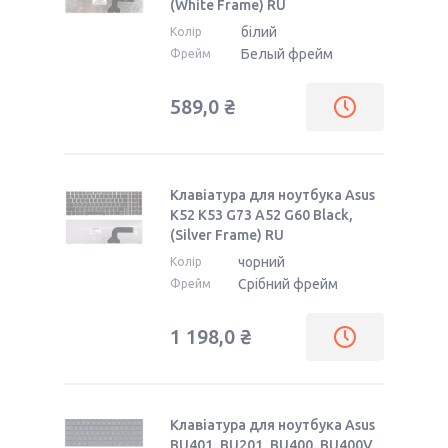
(White Frame) RU
білий
Колір
Белый фрейм
Фрейм
589,0 ₴
Клавіатура для ноутбука Asus
K52 K53 G73 A52 G60 Black,
(Silver Frame) RU
чорний
Колір
Срібний фрейм
Фрейм
1 198,0 ₴
Клавіатура для ноутбука Asus
BU401, BU201, BU400, BU400V,