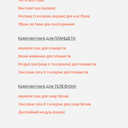
Петлі ноутбука
Вентилятори (кулери)
Матриці (тачскріни, екрани) для ноутбуків
Збірні системи для охолодження
Комплектуючі
для
ПЛАНШЕТ
А
Акумулятори для планшетів
Блоки живлення для планшетів
Модулі (матриця з тачскріном) для планшетів
Сенсорне скло й тачскріни для планшетів
Комплектуючі
для
ТЕЛЕФОН
А
Акумулятори для смартфонів
Сенсорне скло й тачскріни для смартфонів
Дисплейний модуль (екран)