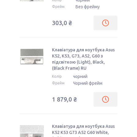
чорний
Без фрейму
Фрейм
303,0 ₴
Клавіатура для ноутбука Asus
K52, K53, G73, A52, G60 з
підсвіткою (Light), Black,
(Black Frame) RU
чорний
Колір
Чорний фрейм
Фрейм
1 879,0 ₴
Клавіатура для ноутбука Asus
K52 K53 G73 A52 G60 White,