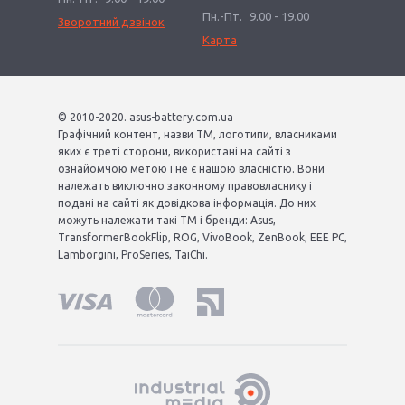
Пн.-Пт.
9.00 - 19.00
Зворотний дзвінок
Карта
© 2010-2020. asus-battery.com.ua
Графічний контент, назви ТМ, логотипи, власниками
яких є треті сторони, використані на сайті з
ознайомчою метою і не є нашою власністю. Вони
належать виключно законному правовласнику і
подані на сайті як довідкова інформація. До них
можуть належати такі ТМ і бренди: Asus,
TransformerBookFlip, ROG, VivoBook, ZenBook, EEE PC,
Lamborgini, ProSeries, TaiChi.