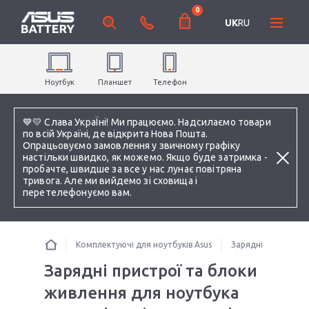
0
UK
RU
Ноутбук
Планшет
Телефон
💙💛 Слава УкраЇні! Ми працюємо. Надсилаємо товари
по всій Україні, де відкрита Нова Пошта.
Опрацьовуємо замовлення у звичному графіку
настільки швидко, як можемо. Якщо буде затримка -
пробачте, швидше за все у нас лунає повітряна
тривога. Але ми вийдемо зі сховища і
перетелефонуємо вам.
Комплектуючі для ноутбуків Asus
Зарядні пристрої 
Зарядні пристрої та блоки
живлення для ноутбука