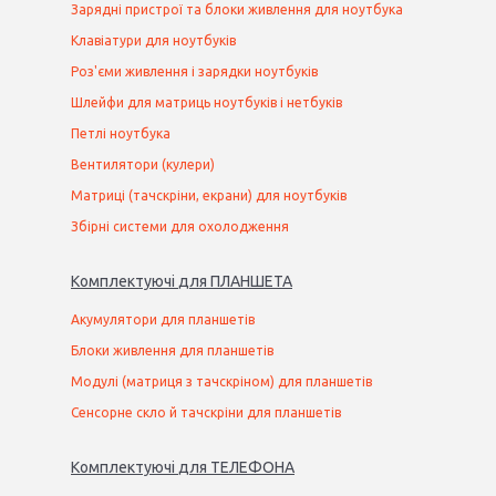
Зарядні пристрої та блоки живлення для ноутбука
Клавіатури для ноутбуків
Роз'єми живлення і зарядки ноутбуків
Шлейфи для матриць ноутбуків і нетбуків
Петлі ноутбука
Вентилятори (кулери)
Матриці (тачскріни, екрани) для ноутбуків
Збірні системи для охолодження
Комплектуючі
для
ПЛАНШЕТ
А
Акумулятори для планшетів
Блоки живлення для планшетів
Модулі (матриця з тачскріном) для планшетів
Сенсорне скло й тачскріни для планшетів
Комплектуючі
для
ТЕЛЕФОН
А