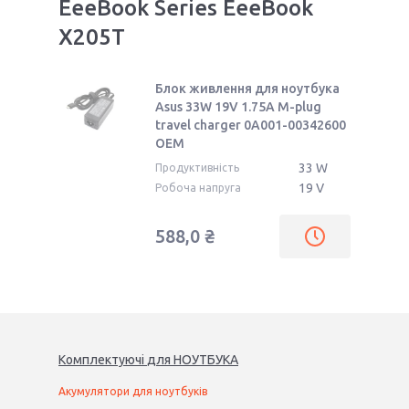
EeeBook Series EeeBook
X205T
Блок живлення для ноутбука
Asus 33W 19V 1.75A M-plug
travel charger 0A001-00342600
OEM
33 W
Продуктивність
19 V
Робоча напруга
588,0 ₴
Комплектуючі
для
НОУТБУК
А
Акумулятори для ноутбуків