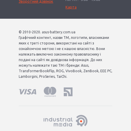
Зворотний дзвінок
Карта
© 2010-2020. asus-battery.com.ua
Графічний контент, назви ТМ, логотипи, власниками
яких є треті сторони, використані на сайті з
ознайомчою метою і не є нашою власністю. Вони
належать виключно законному правовласнику і
подані на сайті як довідкова інформація. До них
можуть належати такі ТМ і бренди: Asus,
TransformerBookFlip, ROG, VivoBook, ZenBook, EEE PC,
Lamborgini, ProSeries, TaiChi.