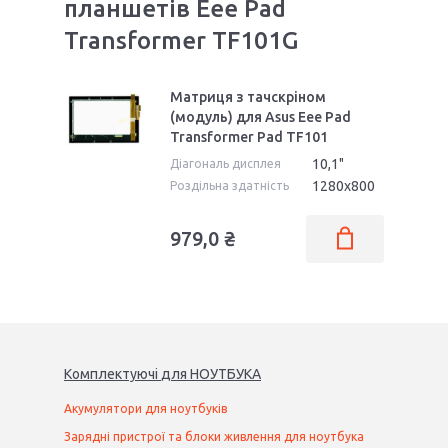
планшетів Eee Pad
Transformer TF101G
Матриця з тачскріном
(модуль) для Asus Eee Pad
Transformer Pad TF101
10,1"
Діагональ дисплея
1280x800
Роздільна здатність
979,0 ₴
Комплектуючі
для
НОУТБУК
А
Акумулятори для ноутбуків
Зарядні пристрої та блоки живлення для ноутбука