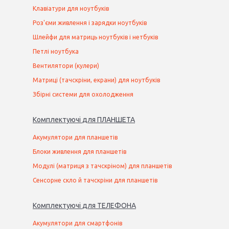
Клавіатури для ноутбуків
Роз'єми живлення і зарядки ноутбуків
Шлейфи для матриць ноутбуків і нетбуків
Петлі ноутбука
Вентилятори (кулери)
Матриці (тачскріни, екрани) для ноутбуків
Збірні системи для охолодження
Комплектуючі
для
ПЛАНШЕТ
А
Акумулятори для планшетів
Блоки живлення для планшетів
Модулі (матриця з тачскріном) для планшетів
Сенсорне скло й тачскріни для планшетів
Комплектуючі
для
ТЕЛЕФОН
А
Акумулятори для смартфонів