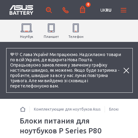
0
UK
RU
Ноутбук
Планшет
Телефон
💙💛 Слава УкраЇні! Ми працюємо. Надсилаємо товари
по всій Україні, де відкрита Нова Пошта.
Опрацьовуємо замовлення у звичному графіку
настільки швидко, як можемо. Якщо буде затримка -
пробачте, швидше за все у нас лунає повітряна
тривога. Але ми вийдемо зі сховища і
перетелефонуємо вам.
Комплектующие для ноутбуков Asus
Блоки питания 
Блоки питания для
ноутбуков P Series P80