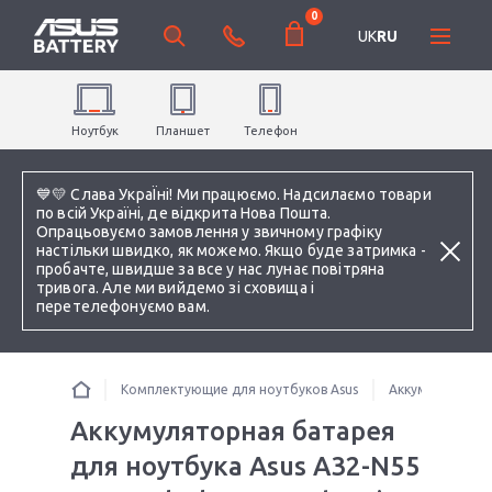
0
UK
RU
Ноутбук
Планшет
Телефон
💙💛 Слава УкраЇні! Ми працюємо. Надсилаємо товари
по всій Україні, де відкрита Нова Пошта.
Опрацьовуємо замовлення у звичному графіку
настільки швидко, як можемо. Якщо буде затримка -
пробачте, швидше за все у нас лунає повітряна
тривога. Але ми вийдемо зі сховища і
перетелефонуємо вам.
Комплектующие для ноутбуков Asus
Аккумуляторы 
Аккумуляторная батарея
для ноутбука Asus A32-N55