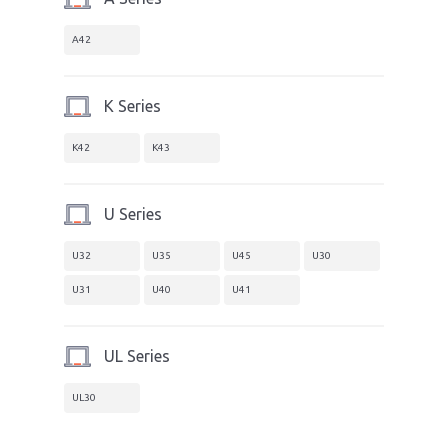
A42
K Series
K42
K43
U Series
U32
U35
U45
U30
U31
U40
U41
UL Series
UL30