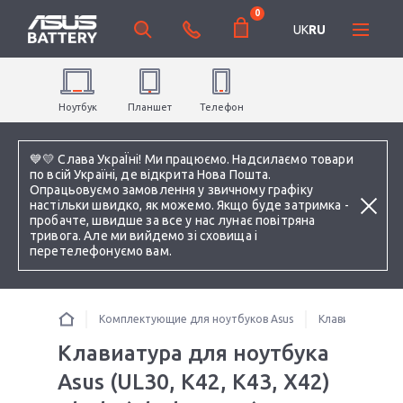
0
UK
RU
Ноутбук
Планшет
Телефон
💙💛 Слава УкраЇні! Ми працюємо. Надсилаємо товари
по всій Україні, де відкрита Нова Пошта.
Опрацьовуємо замовлення у звичному графіку
настільки швидко, як можемо. Якщо буде затримка -
пробачте, швидше за все у нас лунає повітряна
тривога. Але ми вийдемо зі сховища і
перетелефонуємо вам.
Комплектующие для ноутбуков Asus
Клавиатуры
Клавиатура для ноутбука
Asus (UL30, K42, K43, X42)