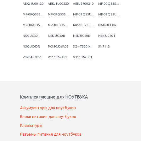
AEKJ1U00130
AEKJ1U00220
AEKJ2700210
MP-09Q53SU-528
MP-09Q53SU-920
MP-09Q53SU-9201
MP-09Q53US-528
MP-09Q53US-9201
MP-10A83SU-5281
MP-10H73SU-528
MP-10H73US-528
NAK-UCH0R
NSK-UC301
NSK-UC30R
NSK-UC50R
NSK-UC601
NSK-UC60R
PK130J06A05
SG-47500-XAA
SN7113
V090462BS1
V111362AS1
V111362BS1
Комплектующие
для
НОУТБУК
А
Аккумуляторы для ноутбуков
Блоки питания для ноутбуков
Клавиатуры
Разъемы питания для ноутбуков