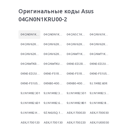
Оригинальные коды Asus
04GN0N1KRU00-2
04GN0N1KRU00-2
04GN0N1KRU00-3
04GN5C1KRU00-7
04GNV61KRU00-3
04GNV62KRU00-1
04GNV62KRU00-2
04GNV62KRU01-2
04GNV62KRU01-3
04GNV62KUS00-3
04GNV62KUS01-3
04GNWT1KRU00-3
04GNWT1KUS00-3
04GNWTKRU00-3
04GNWTKUS00-3
0KN0-ED2RU01
0KN0-ED2US01
0KN0-ED2US03
0KN0-FS1RU01
0KN0-FS1RU03
0KN0-FS1US01
0KN0-FS1US03
0KNB0-4000SU00
0KNB0-4000US00
9J.1M82.60R
9J.N1M82.301
9J.N1M82.30R
9J.N1M82.501
9J.N1M82.50R
9J.N1M82.601
9J.N1M82.60R
9J.N1M82.801
9J.N1M82.80R
9J.N1M82.H0R
9Z.N6USQ.10R
AEKJ1700020
AEKJ1700030
AEKJ1700120
AEKJ1700130
AEKJ1700220
AEKJ1U00030